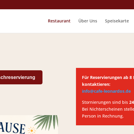
Restaurant
Über Uns
Speisekarte
Für Reservierungen ab 8 P
schreservierung
kontaktieren:
info@cafe-leonardos.de
Stornierungen sind bis
24
Bei Nichterscheinen stell
Person in Rechnung.