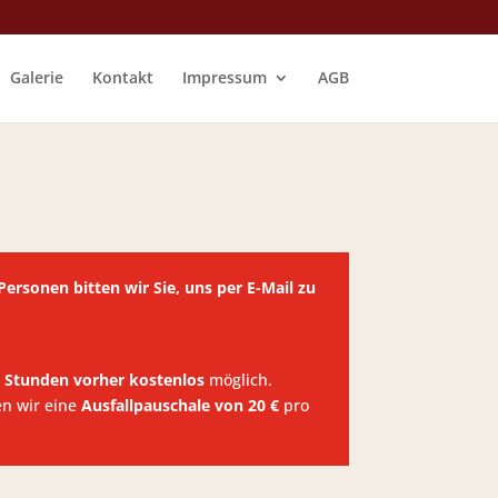
Galerie
Kontakt
Impressum
AGB
ersonen bitten wir Sie, uns per E-Mail zu
 Stunden vorher kostenlos
möglich.
en wir eine
Ausfallpauschale von 20 €
pro